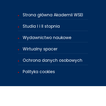
Strona główna Akademii WSEI
Studia I i II stopnia
Wydawnictwo naukowe
Wirtualny spacer
Ochrona danych osobowych
Polityka cookies
Lubelska Akademia WSEI © 2024.
Wszystkie prawa zastrzeżone