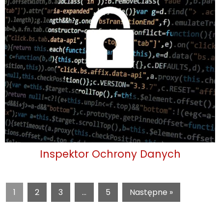
Inspektor Ochrony Danych
1
2
3
…
5
Następne »