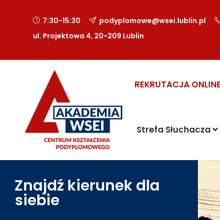
7:30-15:30
podyplomowe@wsei.lublin.pl
ul. Projektowa 4, 20-209 Lublin
REKRUTACJA ONLIN
Strefa Słuchacza
Znajdź kierunek dla
siebie