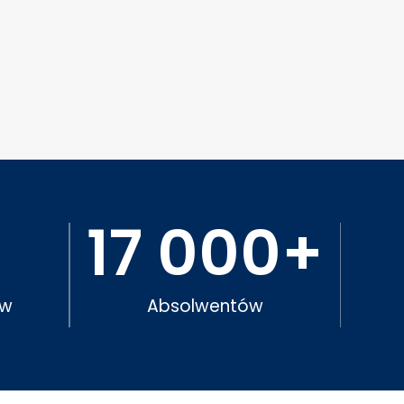
17 000
+
ów
Absolwentów