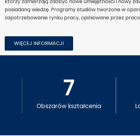
którzy zamierzają zdobyć nowe umiejętności i nowy z
posiadaną wiedzę. Programy studiów tworzone w oparc
zapotrzebowanie rynku pracy, opiniowane przez pra
WIĘCEJ INFORMACJI
7
Obszarów kształcenia
L