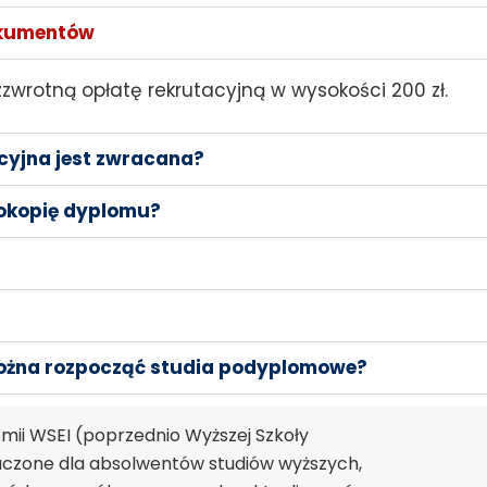
dokumentów
wrotną opłatę rekrutacyjną w wysokości 200 zł.
cyjna jest zwracana?
okopię dyplomu?
można rozpocząć studia podyplomowe?
ii WSEI (poprzednio Wyższej Szkoły
znaczone dla absolwentów studiów wyższych,