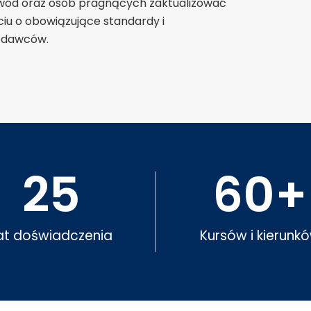
awód oraz osób pragnących zaktualizować
iu o obowiązujące standardy i
codawców.
25
60
+
at doświadczenia
Kursów i kierunk